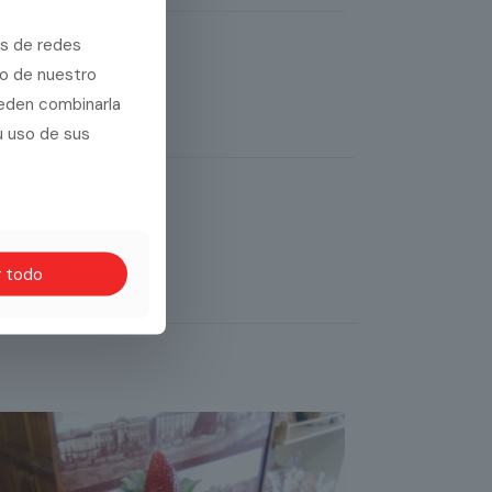
es de redes
so de nuestro
ueden combinarla
u uso de sus
r todo