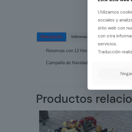
Utilizamos cooki
sociales y anali
sitio web con nu
con otra informa
Descripción
Información adicional
Valor
servicios.
Reservas con 12 Horas de antelación.
Traducción reali
Campaña de Navidad con 15 días de Antelac
Nega
Productos relaci