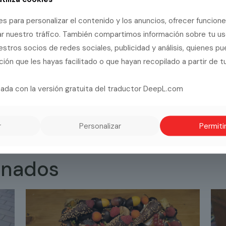
cantidad
Share
es para personalizar el contenido y los anuncios, ofrecer funcion
zar nuestro tráfico. También compartimos información sobre tu u
estros socios de redes sociales, publicidad y análisis, quienes p
ción que les hayas facilitado o que hayan recopilado a partir de t
aciones
0
zada con la versión gratuita del traductor DeepL.com
ión.
r
Personalizar
Permiti
onados