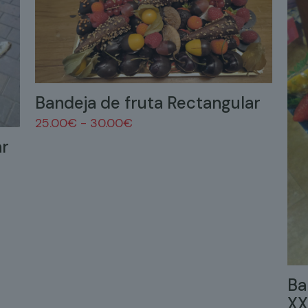
Bandeja de fruta Rectangular
Rango
25.00
€
-
30.00
€
de
ar
precios:
desde
25.00€
hasta
30.00€
Ba
XX